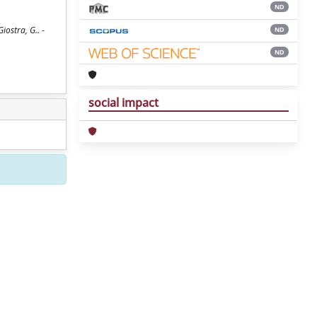
ND
iostra, G.. -
ND
ND
social impact