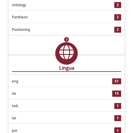
ontology
2
Pantheon
2
Positioning
2
Lingua
eng
51
ita
15
heb
1
lat
1
por
1