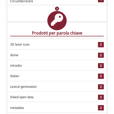
Circumterrestre
Prodotti per parola chiave
3D laser scan
2
dome
2
intrados
2
Italian
2
Lexical gemination
2
linked open data
2
metadata
2