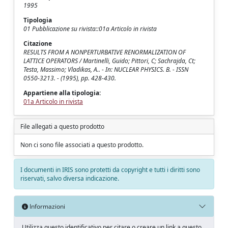
1995
Tipologia
01 Pubblicazione su rivista::01a Articolo in rivista
Citazione
RESULTS FROM A NONPERTURBATIVE RENORMALIZATION OF
LATTICE OPERATORS / Martinelli, Guido; Pittori, C; Sachrajda, Ct;
Testa, Massimo; Vladikas, A.. - In: NUCLEAR PHYSICS. B. - ISSN
0550-3213. - (1995), pp. 428-430.
Appartiene alla tipologia:
01a Articolo in rivista
File allegati a questo prodotto
Non ci sono file associati a questo prodotto.
I documenti in IRIS sono protetti da copyright e tutti i diritti sono
riservati, salvo diversa indicazione.
Informazioni
Utilizza questo identificativo per citare o creare un link a questo