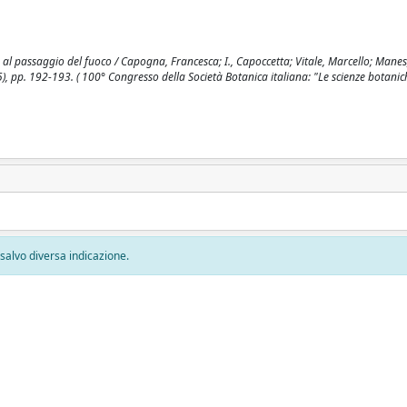
al passaggio del fuoco / Capogna, Francesca; I., Capoccetta; Vitale, Marcello; Manes,
p. 192-193. ( 100° Congresso della Società Botanica italiana: "Le scienze botanich
, salvo diversa indicazione.