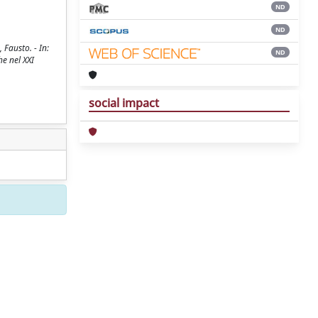
ND
ND
 Fausto. - In:
ND
e nel XXI
social impact