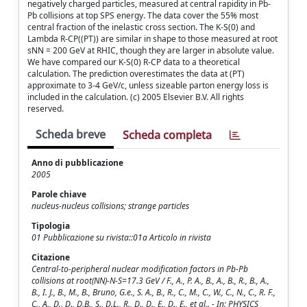
negatively charged particles, measured at central rapidity in Pb-
Pb collisions at top SPS energy. The data cover the 55% most
central fraction of the inelastic cross section. The K-S(0) and
Lambda R-CP((PT)) are similar in shape to those measured at root
sNN = 200 GeV at RHIC, though they are larger in absolute value.
We have compared our K-S(0) R-CP data to a theoretical
calculation. The prediction overestimates the data at (PT)
approximate to 3-4 GeV/c, unless sizeable parton energy loss is
included in the calculation. (c) 2005 Elsevier B.V. All rights
reserved.
Scheda breve
Scheda completa
Anno di pubblicazione
2005
Parole chiave
nucleus-nucleus collisions; strange particles
Tipologia
01 Pubblicazione su rivista::01a Articolo in rivista
Citazione
Central-to-peripheral nuclear modification factors in Pb-Pb
collisions at root(NN)-N-S=17.3 GeV / F., A., P. A., B., A., B., R., B., A.,
B., I. J., B., M., B., Bruno, G.e., S. A., B., R., C., M., C., W., C., N., C., R. F.,
C., A., D., D., D.B., S., D.L., R., D., D., E., D., E., et al.. - In: PHYSICS