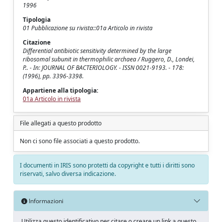
1996
Tipologia
01 Pubblicazione su rivista::01a Articolo in rivista
Citazione
Differential antibiotic sensitivity determined by the large
ribosomal subunit in thermophilic archaea / Ruggero, D., Londei,
P.. - In: JOURNAL OF BACTERIOLOGY. - ISSN 0021-9193. - 178:
(1996), pp. 3396-3398.
Appartiene alla tipologia:
01a Articolo in rivista
File allegati a questo prodotto
Non ci sono file associati a questo prodotto.
I documenti in IRIS sono protetti da copyright e tutti i diritti sono
riservati, salvo diversa indicazione.
Informazioni
Utilizza questo identificativo per citare o creare un link a questo