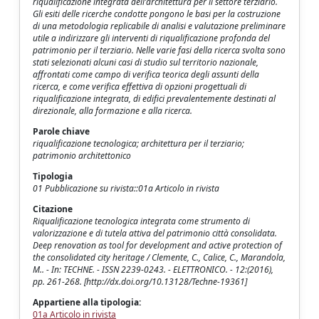
riqualificazione integrata dell’architettura per il settore terziario.
Gli esiti delle ricerche condotte pongono le basi per la costruzione
di una metodologia replicabile di analisi e valutazione preliminare
utile a indirizzare gli interventi di riqualificazione profonda del
patrimonio per il terziario. Nelle varie fasi della ricerca svolta sono
stati selezionati alcuni casi di studio sul territorio nazionale,
affrontati come campo di verifica teorica degli assunti della
ricerca, e come verifica effettiva di opzioni progettuali di
riqualificazione integrata, di edifici prevalentemente destinati al
direzionale, alla formazione e alla ricerca.
Parole chiave
riqualificazione tecnologica; architettura per il terziario;
patrimonio architettonico
Tipologia
01 Pubblicazione su rivista::01a Articolo in rivista
Citazione
Riqualificazione tecnologica integrata come strumento di
valorizzazione e di tutela attiva del patrimonio città consolidata.
Deep renovation as tool for development and active protection of
the consolidated city heritage / Clemente, C., Calice, C., Marandola,
M.. - In: TECHNE. - ISSN 2239-0243. - ELETTRONICO. - 12:(2016),
pp. 261-268. [http://dx.doi.org/10.13128/Techne-19361]
Appartiene alla tipologia:
01a Articolo in rivista