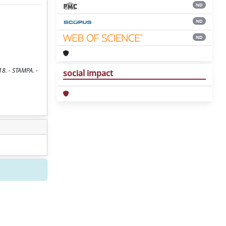
ND
ND
ND
8. - STAMPA. -
social impact