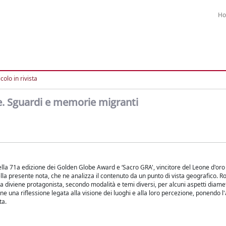
H
colo in rivista
. Sguardi e memorie migranti
della 71a edizione dei Golden Globe Award e ‘Sacro GRA', vincitore del Leone d'oro
la presente nota, che ne analizza il contenuto da un punto di vista geografico. R
diviene protagonista, secondo modalità e temi diversi, per alcuni aspetti diam
ne una riflessione legata alla visione dei luoghi e alla loro percezione, ponendo l
ta.