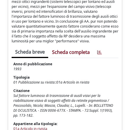
mezzi ottici ingrandenti (sistemi telescopici per lontano ed ausili
per vicino), mezzi per l'espansione del campo visivo (telescopi
inversi, prismi) ed intensificatori di brillanza, valutano
l'importanza del fattore luminoso di trasmissione degli ausili ottici
in uso per lontano e vicino. In conclusione gli AA. pur non potendo
valutare quantitativamente questo fattore considerano come esso
sia di primaria importanza nella scelta dell'ausilio ingrandente per
il fatto che il soggetto affetto da RP desidera una massima
luminosità per una miglior "performance" visiva.
Scheda breve
Scheda completa
Anno di pubblicazione
1993
Tipologia
01 Pubblicazione su rivista::01a Articolo in rivista
Citazione
Sul fattore luminoso di trasmissione di ausili visivi per la
riabilitazione visiva di soggetti affetti da retinite pigmentosa /
Pescosolido, Nicola; Mascia, Claudia; L., Lupelli. - In: BOLLETTINO
DI OCULISTICA. - ISSN 0006-677X. - STAMPA. - 72:Suppl. 1(1993),
pp. 173-182.
Appartiene alla tipologia:
01a Articolo in rivista