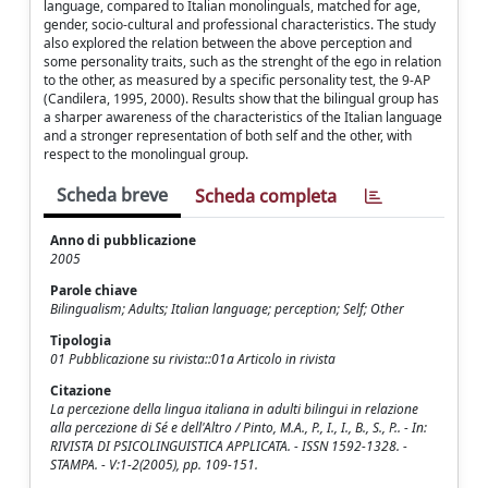
language, compared to Italian monolinguals, matched for age,
gender, socio-cultural and professional characteristics. The study
also explored the relation between the above perception and
some personality traits, such as the strenght of the ego in relation
to the other, as measured by a specific personality test, the 9-AP
(Candilera, 1995, 2000). Results show that the bilingual group has
a sharper awareness of the characteristics of the Italian language
and a stronger representation of both self and the other, with
respect to the monolingual group.
Scheda breve
Scheda completa
Anno di pubblicazione
2005
Parole chiave
Bilingualism; Adults; Italian language; perception; Self; Other
Tipologia
01 Pubblicazione su rivista::01a Articolo in rivista
Citazione
La percezione della lingua italiana in adulti bilingui in relazione
alla percezione di Sé e dell'Altro / Pinto, M.A., P., I., I., B., S., P.. - In:
RIVISTA DI PSICOLINGUISTICA APPLICATA. - ISSN 1592-1328. -
STAMPA. - V:1-2(2005), pp. 109-151.