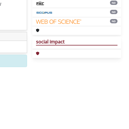
ND
I
ND
ND
social impact