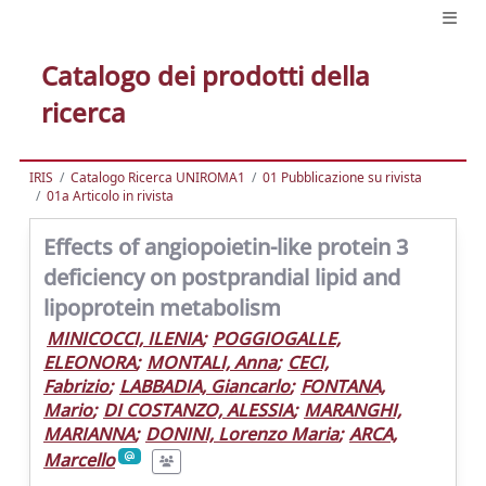
Catalogo dei prodotti della
ricerca
IRIS
Catalogo Ricerca UNIROMA1
01 Pubblicazione su rivista
01a Articolo in rivista
Effects of angiopoietin-like protein 3
deficiency on postprandial lipid and
lipoprotein metabolism
MINICOCCI, ILENIA
;
POGGIOGALLE,
ELEONORA
;
MONTALI, Anna
;
CECI,
Fabrizio
;
LABBADIA, Giancarlo
;
FONTANA,
Mario
;
DI COSTANZO, ALESSIA
;
MARANGHI,
MARIANNA
;
DONINI, Lorenzo Maria
;
ARCA,
Marcello