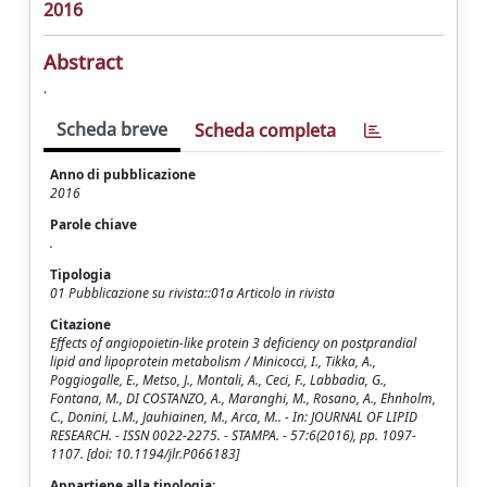
2016
Abstract
.
Scheda breve
Scheda completa
Anno di pubblicazione
2016
Parole chiave
.
Tipologia
01 Pubblicazione su rivista::01a Articolo in rivista
Citazione
Effects of angiopoietin-like protein 3 deficiency on postprandial
lipid and lipoprotein metabolism / Minicocci, I., Tikka, A.,
Poggiogalle, E., Metso, J., Montali, A., Ceci, F., Labbadia, G.,
Fontana, M., DI COSTANZO, A., Maranghi, M., Rosano, A., Ehnholm,
C., Donini, L.M., Jauhiainen, M., Arca, M.. - In: JOURNAL OF LIPID
RESEARCH. - ISSN 0022-2275. - STAMPA. - 57:6(2016), pp. 1097-
1107. [doi: 10.1194/jlr.P066183]
Appartiene alla tipologia: