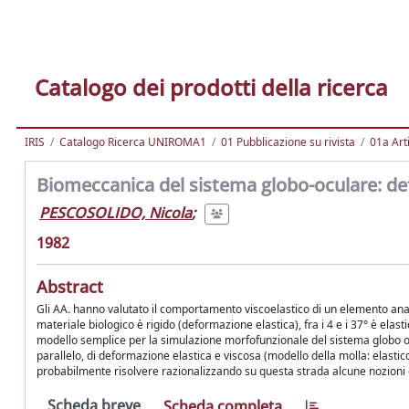
Catalogo dei prodotti della ricerca
IRIS
Catalogo Ricerca UNIROMA1
01 Pubblicazione su rivista
01a Arti
Biomeccanica del sistema globo-oculare: def
PESCOSOLIDO, Nicola
;
1982
Abstract
Gli AA. hanno valutato il comportamento viscoelastico di un elemento ana
materiale biologico è rigido (deformazione elastica), fra i 4 e i 37° è elast
modello semplice per la simulazione morfofunzionale del sistema globo 
parallelo, di deformazione elastica e viscosa (modello della molla: elasti
probabilmente risolvere razionalizzando su questa strada alcune nozioni e 
Scheda breve
Scheda completa