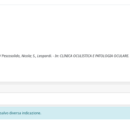
 / Pescosolido, Nicola; S., Leopardi. - In: CLINICA OCULISTICA E PATOLOGIA OCULARE.
, salvo diversa indicazione.