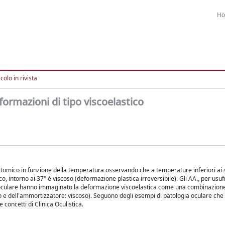
H
colo in rivista
ormazioni di tipo viscoelastico
tomico in funzione della temperatura osservando che a temperature inferiori ai 4
ico, intorno ai 37° è viscoso (deformazione plastica irreversibile). Gli AA., per usuf
oculare hanno immaginato la deformazione viscoelastica come una combinazione, 
co e dell'ammortizzatore: viscoso). Seguono degli esempi di patologia oculare che
concetti di Clinica Oculistica.