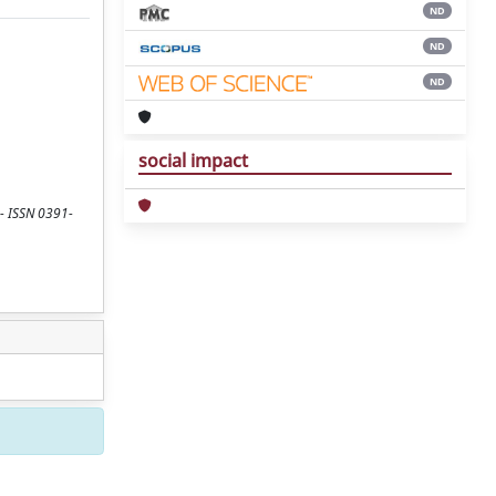
ND
ND
ND
social impact
 - ISSN 0391-