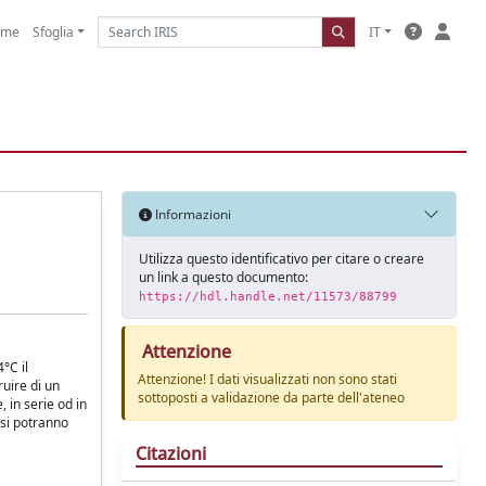
ome
Sfoglia
IT
Informazioni
Utilizza questo identificativo per citare o creare
un link a questo documento:
https://hdl.handle.net/11573/88799
Attenzione
°C il
Attenzione! I dati visualizzati non sono stati
ruire di un
sottoposti a validazione da parte dell'ateneo
in serie od in
 si potranno
Citazioni