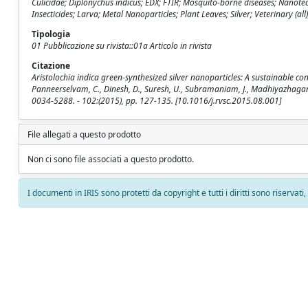
Culicidae; Diplonychus indicus; EDX; FTIR; Mosquito-borne diseases; Nanot
Insecticides; Larva; Metal Nanoparticles; Plant Leaves; Silver; Veterinary (all)
Tipologia
01 Pubblicazione su rivista::01a Articolo in rivista
Citazione
Aristolochia indica green-synthesized silver nanoparticles: A sustainable co
Panneerselvam, C., Dinesh, D., Suresh, U., Subramaniam, J., Madhiyazhagan, P
0034-5288. - 102:(2015), pp. 127-135. [10.1016/j.rvsc.2015.08.001]
File allegati a questo prodotto
Non ci sono file associati a questo prodotto.
I documenti in IRIS sono protetti da copyright e tutti i diritti sono riservati