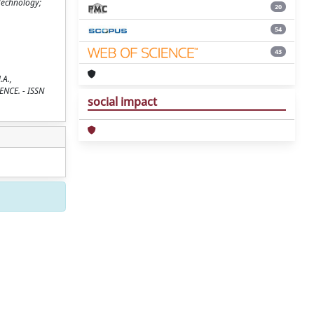
Technology;
20
54
43
.A.,
IENCE. - ISSN
social impact