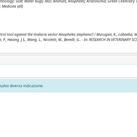
echnology; SEM; Water bugs; XRD; Animals; Anopheles; Aristolochia; Green Chemistry 
; Medicine (all)
ntrol tool against the malaria vector Anopheles stephensi? / Murugan, K., Labeeba, M
., Hwang, J.S., Wang, L., Nicoletti, M., Benelli, G.. - In: RESEARCH IN VETERINARY SC
, salvo diversa indicazione.