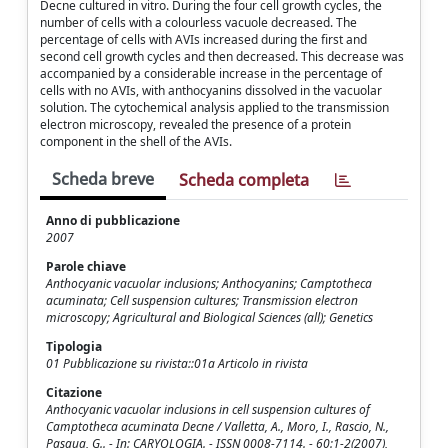
Decne cultured in vitro. During the four cell growth cycles, the
number of cells with a colourless vacuole decreased. The
percentage of cells with AVIs increased during the first and
second cell growth cycles and then decreased. This decrease was
accompanied by a considerable increase in the percentage of
cells with no AVIs, with anthocyanins dissolved in the vacuolar
solution. The cytochemical analysis applied to the transmission
electron microscopy, revealed the presence of a protein
component in the shell of the AVIs.
Scheda breve
Scheda completa
Anno di pubblicazione
2007
Parole chiave
Anthocyanic vacuolar inclusions; Anthocyanins; Camptotheca
acuminata; Cell suspension cultures; Transmission electron
microscopy; Agricultural and Biological Sciences (all); Genetics
Tipologia
01 Pubblicazione su rivista::01a Articolo in rivista
Citazione
Anthocyanic vacuolar inclusions in cell suspension cultures of
Camptotheca acuminata Decne / Valletta, A., Moro, I., Rascio, N.,
Pasqua, G.. - In: CARYOLOGIA. - ISSN 0008-7114. - 60:1-2(2007),