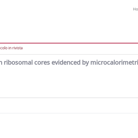
H
colo in rivista
 in ribosomal cores evidenced by microcalorimetr