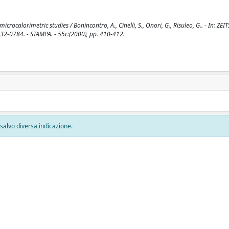
crocalorimetric studies / Bonincontro, A., Cinelli, S., Onori, G., Risuleo, G.. - In: ZE
0784. - STAMPA. - 55c:(2000), pp. 410-412.
, salvo diversa indicazione.