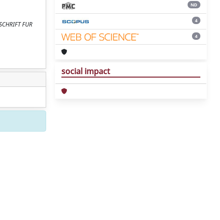
ND
4
ITSCHRIFT FUR
4
social impact