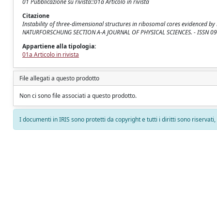
01 Pubblicazione su rivista::01a Articolo in rivista
Citazione
Instability of three-dimensional structures in ribosomal cores evidenced by mi
NATURFORSCHUNG SECTION A-A JOURNAL OF PHYSICAL SCIENCES. - ISSN 0932-
Appartiene alla tipologia:
01a Articolo in rivista
File allegati a questo prodotto
Non ci sono file associati a questo prodotto.
I documenti in IRIS sono protetti da copyright e tutti i diritti sono riservati