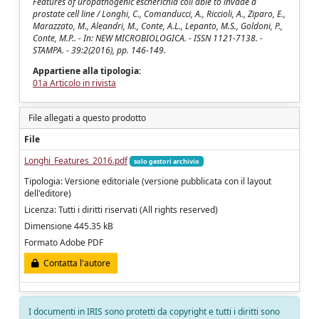
Features of uropathogenic escherichia coli able to invade a
prostate cell line / Longhi, C., Comanducci, A., Riccioli, A., Ziparo, E.,
Marazzato, M., Aleandri, M., Conte, A.L., Lepanto, M.S., Goldoni, P.,
Conte, M.P.. - In: NEW MICROBIOLOGICA. - ISSN 1121-7138. -
STAMPA. - 39:2(2016), pp. 146-149.
Appartiene alla tipologia:
01a Articolo in rivista
File allegati a questo prodotto
File
Longhi_Features_2016.pdf
solo gestori archivio
Tipologia: Versione editoriale (versione pubblicata con il layout
dell'editore)
Licenza: Tutti i diritti riservati (All rights reserved)
Dimensione 445.35 kB
Formato Adobe PDF
Contatta l'autore
I documenti in IRIS sono protetti da copyright e tutti i diritti sono