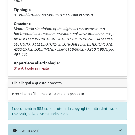
1987
Tipologia
01 Pubblicazione su rivista::01a Articolo in rivista
Citazione
Monte-Carlo simulation of the high energy cosmic muon
background in a resonant gravitational wave antenna / Ricci, F.. -
In: NUCLEAR INSTRUMENTS & METHODS IN PHYSICS RESEARCH.
SECTION A, ACCELERATORS, SPECTROMETERS, DETECTORS AND
ASSOCIATED EQUIPMENT. - ISSN 0168-9002. - A260:(1987), pp.
491-491.
Appartiene alla tipologia:
01a Articolo in rivista
File allegati a questo prodotto
Non ci sono file associati a questo prodotto.
I documenti in IRIS sono protetti da copyright e tutti i diritti sono
riservati, salvo diversa indicazione.
Informazioni