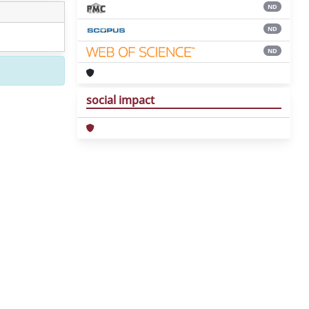
ND
ND
ND
social impact