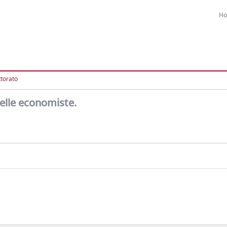
H
ttorato
 delle economiste.