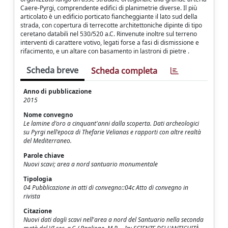
Caere-Pyrgi, comprendente edifici di planimetrie diverse. Il più
articolato è un edificio porticato fiancheggiante il lato sud della
strada, con copertura di terrecotte architettoniche dipinte di tipo
ceretano databili nel 530/520 a.C. Rinvenute inoltre sul terreno
interventi di carattere votivo, legati forse a fasi di dismissione e
rifacimento, e un altare con basamento in lastroni di pietre .
Scheda breve
Scheda completa
Anno di pubblicazione
2015
Nome convegno
Le lamine d'oro a cinquant'anni dalla scoperta. Dati archeologici
su Pyrgi nell'epoca di Thefarie Velianas e rapporti con altre realtà
del Mediterraneo.
Parole chiave
Nuovi scavi; area a nord santuario monumentale
Tipologia
04 Pubblicazione in atti di convegno::04c Atto di convegno in
rivista
Citazione
Nuovi dati dagli scavi nell'area a nord del Santuario nella seconda