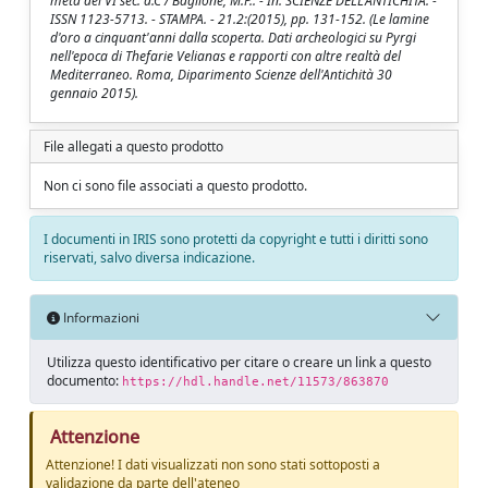
metà del VI sec. a.C / Baglione, M.P.. - In: SCIENZE DELL'ANTICHITÀ. -
ISSN 1123-5713. - STAMPA. - 21.2:(2015), pp. 131-152. (Le lamine
d'oro a cinquant'anni dalla scoperta. Dati archeologici su Pyrgi
nell'epoca di Thefarie Velianas e rapporti con altre realtà del
Mediterraneo. Roma, Diparimento Scienze dell'Antichità 30
gennaio 2015).
File allegati a questo prodotto
Non ci sono file associati a questo prodotto.
I documenti in IRIS sono protetti da copyright e tutti i diritti sono
riservati, salvo diversa indicazione.
Informazioni
Utilizza questo identificativo per citare o creare un link a questo
documento:
https://hdl.handle.net/11573/863870
Attenzione
Attenzione! I dati visualizzati non sono stati sottoposti a
validazione da parte dell'ateneo