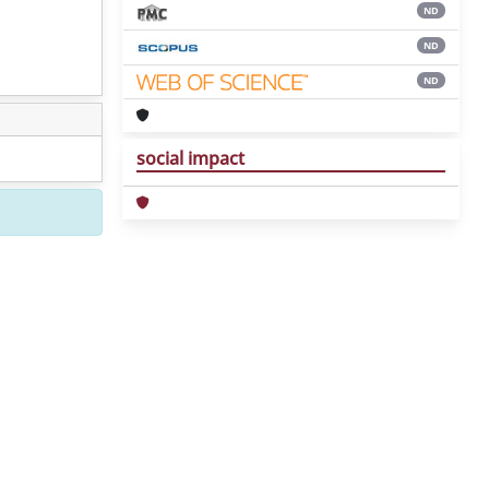
ND
ND
ND
social impact