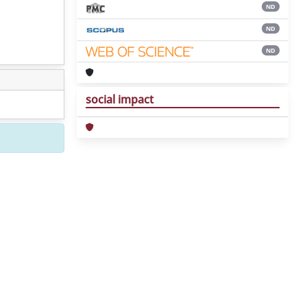
ND
ND
ND
social impact