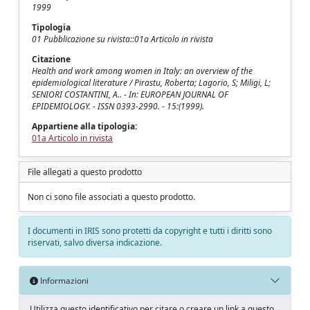
1999
Tipologia
01 Pubblicazione su rivista::01a Articolo in rivista
Citazione
Health and work among women in Italy: an overview of the
epidemiological literature / Pirastu, Roberta; Lagorio, S; Miligi, L;
SENIORI COSTANTINI, A.. - In: EUROPEAN JOURNAL OF
EPIDEMIOLOGY. - ISSN 0393-2990. - 15:(1999).
Appartiene alla tipologia:
01a Articolo in rivista
File allegati a questo prodotto
Non ci sono file associati a questo prodotto.
I documenti in IRIS sono protetti da copyright e tutti i diritti sono
riservati, salvo diversa indicazione.
Informazioni
Utilizza questo identificativo per citare o creare un link a questo