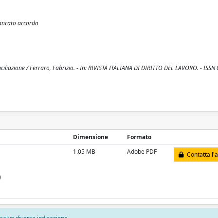
mancato accordo
nciliazione / Ferraro, Fabrizio. - In: RIVISTA ITALIANA DI DIRITTO DEL LAVORO. - ISSN
Dimensione
Formato
1.05 MB
Adobe PDF
Contatta l'
)