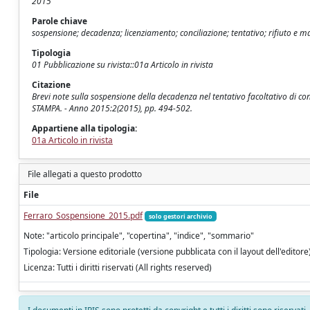
2015
Parole chiave
sospensione; decadenza; licenziamento; conciliazione; tentativo; rifiuto e 
Tipologia
01 Pubblicazione su rivista::01a Articolo in rivista
Citazione
Brevi note sulla sospensione della decadenza nel tentativo facoltativo di co
STAMPA. - Anno 2015:2(2015), pp. 494-502.
Appartiene alla tipologia:
01a Articolo in rivista
File allegati a questo prodotto
File
Ferraro_Sospensione_2015.pdf
solo gestori archivio
Note: "articolo principale", "copertina", "indice", "sommario"
Tipologia: Versione editoriale (versione pubblicata con il layout dell'editore
Licenza: Tutti i diritti riservati (All rights reserved)