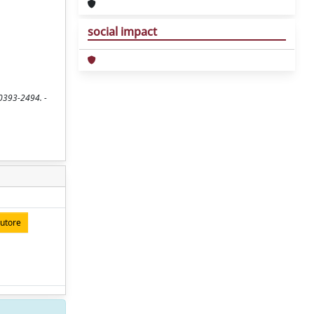
social impact
 0393-2494. -
autore