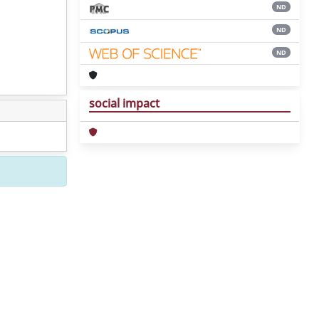
ND
ND
ND
social impact