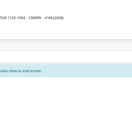
 ISSN 1720-1004. - STAMPA. - n°68:(2008).
, salvo diversa indicazione.