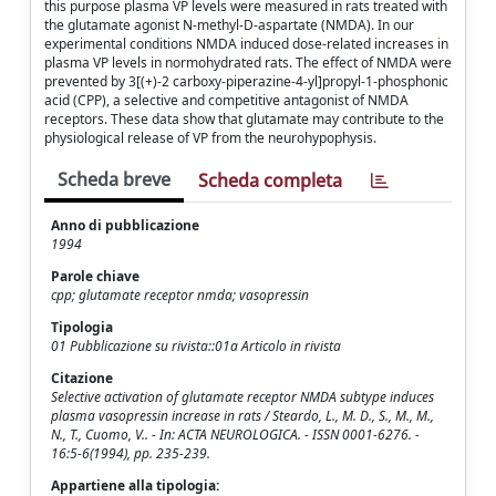
this purpose plasma VP levels were measured in rats treated with
the glutamate agonist N-methyl-D-aspartate (NMDA). In our
experimental conditions NMDA induced dose-related increases in
plasma VP levels in normohydrated rats. The effect of NMDA were
prevented by 3[(+)-2 carboxy-piperazine-4-yl]propyl-1-phosphonic
acid (CPP), a selective and competitive antagonist of NMDA
receptors. These data show that glutamate may contribute to the
physiological release of VP from the neurohypophysis.
Scheda breve
Scheda completa
Anno di pubblicazione
1994
Parole chiave
cpp; glutamate receptor nmda; vasopressin
Tipologia
01 Pubblicazione su rivista::01a Articolo in rivista
Citazione
Selective activation of glutamate receptor NMDA subtype induces
plasma vasopressin increase in rats / Steardo, L., M. D., S., M., M.,
N., T., Cuomo, V.. - In: ACTA NEUROLOGICA. - ISSN 0001-6276. -
16:5-6(1994), pp. 235-239.
Appartiene alla tipologia: