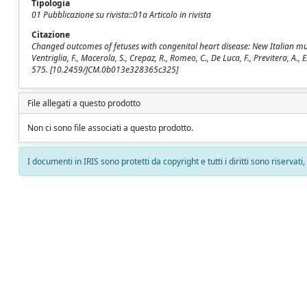
Tipologia
01 Pubblicazione su rivista::01a Articolo in rivista
Citazione
Changed outcomes of fetuses with congenital heart disease: New Italian multice
Ventriglia, F., Macerola, S., Crepaz, R., Romeo, C., De Luca, F., Previtera,
575. [10.2459/JCM.0b013e328365c325]
File allegati a questo prodotto
Non ci sono file associati a questo prodotto.
I documenti in IRIS sono protetti da copyright e tutti i diritti sono riservati