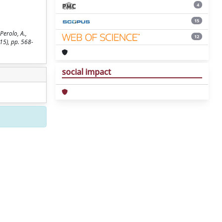
4
15
Perolo, A.,
12
15), pp. 568-
social impact