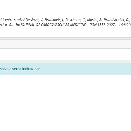
ntre study / Fesslova, V., Brankovic, J., Boschetto, C., Masini, A., Prandstraller, D., 
 A., Errico, G.. - In: JOURNAL OF CARDIOVASCULAR MEDICINE. - ISSN 1558-2027. - 16:8(20
, salvo diversa indicazione.