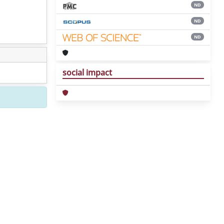
ND
ND
ND
social impact