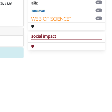
ND
ISSN 1826-
ND
ND
social impact