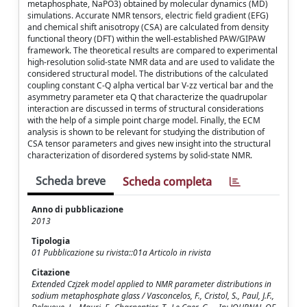
metaphosphate, NaPO3) obtained by molecular dynamics (MD)
simulations. Accurate NMR tensors, electric field gradient (EFG)
and chemical shift anisotropy (CSA) are calculated from density
functional theory (DFT) within the well-established PAW/GIPAW
framework. The theoretical results are compared to experimental
high-resolution solid-state NMR data and are used to validate the
considered structural model. The distributions of the calculated
coupling constant C-Q alpha vertical bar V-zz vertical bar and the
asymmetry parameter eta Q that characterize the quadrupolar
interaction are discussed in terms of structural considerations
with the help of a simple point charge model. Finally, the ECM
analysis is shown to be relevant for studying the distribution of
CSA tensor parameters and gives new insight into the structural
characterization of disordered systems by solid-state NMR.
Scheda breve
Scheda completa
Anno di pubblicazione
2013
Tipologia
01 Pubblicazione su rivista::01a Articolo in rivista
Citazione
Extended Czjzek model applied to NMR parameter distributions in
sodium metaphosphate glass / Vasconcelos, F., Cristol, S., Paul, J.F.,