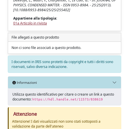
Delevoye, L., Mauri, F., Charpentier, T., Le Caer, G.. - In: JOURNAL OF
PHYSICS. CONDENSED MATTER. - ISSN 0953-8984. - 25:25(2013).
[10.1088/0953-8984/25/25/255402]
Appartiene alla tipologia:
01a Articolo in rivista
File allegati a questo prodotto
Non ci sono file associati a questo prodotto.
I documenti in IRIS sono protetti da copyright e tutti i diritti sono
riservati, salvo diversa indicazione.
Informazioni
Utilizza questo identificativo per citare o creare un link a questo
documento:
https://hdl.handle.net/11573/838619
Attenzione
Attenzione! I dati visualizzati non sono stati sottoposti a
validazione da parte dell'ateneo