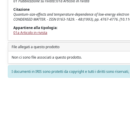
01 Pubblicazione su rivista::01a Articolo in rivista
Citazione
Quantum-size-effects and temperature-dependence of low-energy electron excita
CONDENSED MATTER. - ISSN 0163-1829. - 48:(1993), pp. 4767-4776. [10.1
Appartiene alla tipologia:
01a Articolo in rivista
File allegati a questo prodotto
Non ci sono file associati a questo prodotto.
I documenti in IRIS sono protetti da copyright e tutti i diritti sono riservati