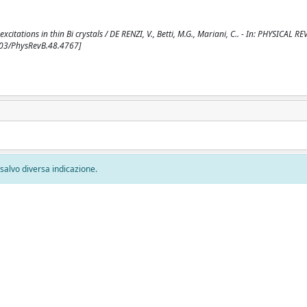
tions in thin Bi crystals / DE RENZI, V., Betti, M.G., Mariani, C.. - In: PHYSICAL RE
103/PhysRevB.48.4767]
, salvo diversa indicazione.