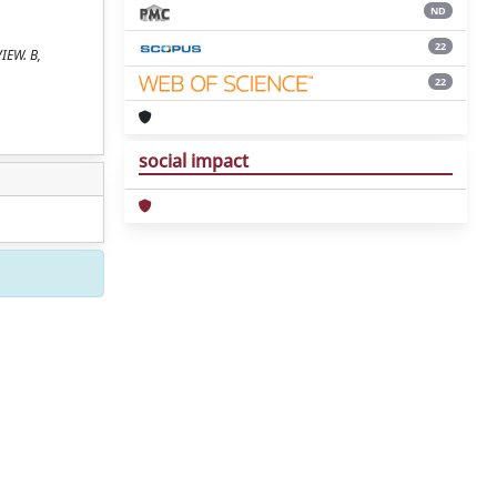
ND
22
VIEW. B,
22
social impact