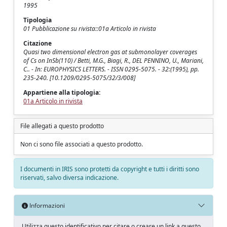
1995
Tipologia
01 Pubblicazione su rivista::01a Articolo in rivista
Citazione
Quasi two dimensional electron gas at submonolayer coverages
of Cs on InSb(110) / Betti, M.G., Biagi, R., DEL PENNINO, U., Mariani,
C.. - In: EUROPHYSICS LETTERS. - ISSN 0295-5075. - 32:(1995), pp.
235-240. [10.1209/0295-5075/32/3/008]
Appartiene alla tipologia:
01a Articolo in rivista
File allegati a questo prodotto
Non ci sono file associati a questo prodotto.
I documenti in IRIS sono protetti da copyright e tutti i diritti sono
riservati, salvo diversa indicazione.
Informazioni
Utilizza questo identificativo per citare o creare un link a questo