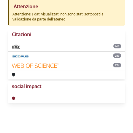
Attenzione
Attenzione! I dati visualizzati non sono stati sottoposti a
validazione da parte dell'ateneo
Citazioni
ND
289
274
social impact
Powered by
IRIS
-
about IRIS
-
Utilizzo dei
cookie
Copyright © 2026