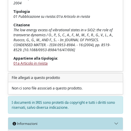
2004
Tipologia
01 Pubblicazione su rivista::01a Articolo in rivista
Citazione
The low energy excess of vibrational states in v-SiO2: the role of
transverse dynamics / O., P., S., C., A., F., M., M., F., R., G., V., L., A.,
Ruocco, G., G., M., AND F., S.. - In: JOURNAL OF PHYSICS.
CONDENSED MATTER. - ISSN 0953-8984. - 16:(2004), pp. 8519-
8529. [10.1088/0953-8984/16/47/006]
Appartiene alla tipologia:
01a Articolo in rivista
File allegati a questo prodotto
Non ci sono file associati a questo prodotto.
I documenti in IRIS sono protetti da copyright e tutti i diritti sono
riservati, salvo diversa indicazione.
Informazioni