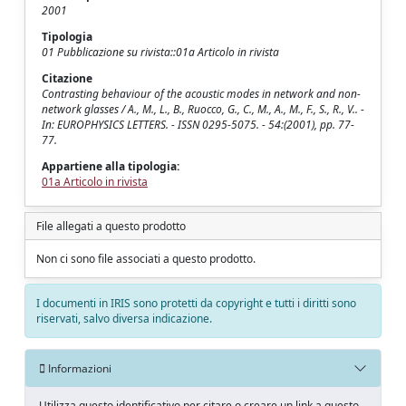
2001
Tipologia
01 Pubblicazione su rivista::01a Articolo in rivista
Citazione
Contrasting behaviour of the acoustic modes in network and non-
network glasses / A., M., L., B., Ruocco, G., C., M., A., M., F., S., R., V.. -
In: EUROPHYSICS LETTERS. - ISSN 0295-5075. - 54:(2001), pp. 77-
77.
Appartiene alla tipologia:
01a Articolo in rivista
File allegati a questo prodotto
Non ci sono file associati a questo prodotto.
I documenti in IRIS sono protetti da copyright e tutti i diritti sono
riservati, salvo diversa indicazione.
Informazioni
Utilizza questo identificativo per citare o creare un link a questo