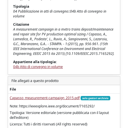
Tipologia
04 Pubblicazione in atti di convegno::04b Atto di convegno in
volume
Citazione
A measurement campaign in a metro trains deposit/maintenance
and repair site for PV production optimal sizing / Capasso, A.,
Lamedica, R., Podesta', L., Ruvio, A., Sangiovanni, S., Lazaroiu,
G.C., Maranzano, G.A.. - STAMPA. - 1:(2015), pp. 956-961. (15th
IEEE International Conference on Environment and Electrical
Engineering, EEEIC 2015 ita 2015) [10.1109/EEEIC.2015.7165292].
Appartiene alla tipologia:
04b Atto di convegno in volume
File allegati a questo prodotto
File
Capasso_measurement-campaign_2015.pdf
solo gestori archivio
Note: https://ieeexplore.ieee.org/document/7165292/
Tipologia: Versione editoriale (versione pubblicata con il layout
dell'editore)
Licenza: Tutti i diritti riservati (All rights reserved)