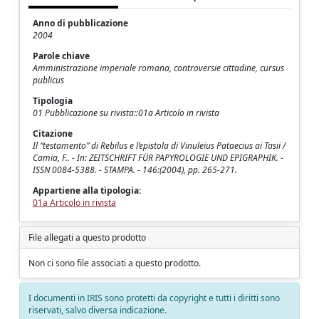
Anno di pubblicazione
2004
Parole chiave
Amministrazione imperiale romana, controversie cittadine, cursus
publicus
Tipologia
01 Pubblicazione su rivista::01a Articolo in rivista
Citazione
Il “testamento” di Rebilus e l’epistola di Vinuleius Pataecius ai Tasii /
Camia, F.. - In: ZEITSCHRIFT FÜR PAPYROLOGIE UND EPIGRAPHIK. -
ISSN 0084-5388. - STAMPA. - 146:(2004), pp. 265-271.
Appartiene alla tipologia:
01a Articolo in rivista
File allegati a questo prodotto
Non ci sono file associati a questo prodotto.
I documenti in IRIS sono protetti da copyright e tutti i diritti sono
riservati, salvo diversa indicazione.