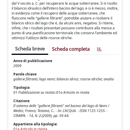
dal V secolo a. C. per recuperare le acque sotterranee. Si è risolto
il bilancio idraulico dell’intero bacino del lago, e si è messo, inoltre,
in evidenza come il recupero delle acque sotterranee, che
fluiscono nelle “gallerie filtranti”, potrebbe aiutare a risolvere il
bilancio idrico del lago che è, da alcuni anni, negativo. Si ritiene,
infine, che i risultati presentati possano contribuire alla messa a
punto di una pianificazione territoriale che conservi l’ambiente ed
ottimizzi l’utilizzo delle risorse idriche.
Scheda breve
Scheda completa
Anno di pubblicazione
2009
Parole chiave
gallerie filtranti; lago nemi; bilancio idrico; risorse idriche; analisi
Tipologia
01 Pubblicazione su rivista::01a Articolo in rivista
Citazione
Il sistema delle "gallerie filtranti" nel bacino del lago di Nemi /
Medici, Franco; Testana, C.. - In: L'ACQUA. - ISSN 1125-1255. -
STAMPA. - 14, N. 2:(2009), pp. 59-64.
Appartiene alla tipologia:
01a Articolo in rivista