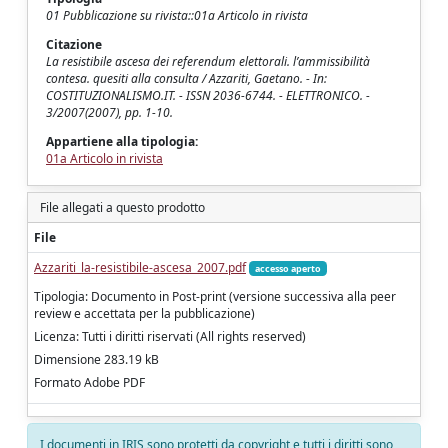
01 Pubblicazione su rivista::01a Articolo in rivista
Citazione
La resistibile ascesa dei referendum elettorali. l’ammissibilità
contesa. quesiti alla consulta / Azzariti, Gaetano. - In:
COSTITUZIONALISMO.IT. - ISSN 2036-6744. - ELETTRONICO. -
3/2007(2007), pp. 1-10.
Appartiene alla tipologia:
01a Articolo in rivista
File allegati a questo prodotto
File
Azzariti_la-resistibile-ascesa_2007.pdf
accesso aperto
Tipologia: Documento in Post-print (versione successiva alla peer
review e accettata per la pubblicazione)
Licenza: Tutti i diritti riservati (All rights reserved)
Dimensione 283.19 kB
Formato Adobe PDF
I documenti in IRIS sono protetti da copyright e tutti i diritti sono