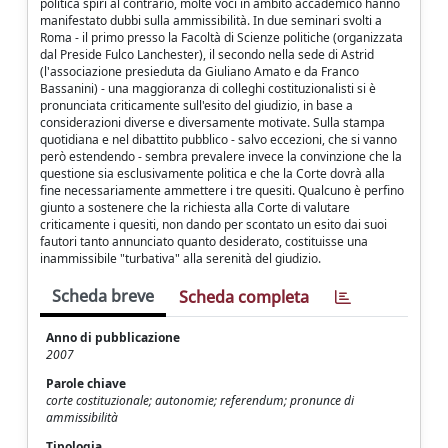
politica spiri al contrario, molte voci in ambito accademico hanno
manifestato dubbi sulla ammissibilità. In due seminari svolti a
Roma - il primo presso la Facoltà di Scienze politiche (organizzata
dal Preside Fulco Lanchester), il secondo nella sede di Astrid
(l'associazione presieduta da Giuliano Amato e da Franco
Bassanini) - una maggioranza di colleghi costituzionalisti si è
pronunciata criticamente sull'esito del giudizio, in base a
considerazioni diverse e diversamente motivate. Sulla stampa
quotidiana e nel dibattito pubblico - salvo eccezioni, che si vanno
però estendendo - sembra prevalere invece la convinzione che la
questione sia esclusivamente politica e che la Corte dovrà alla
fine necessariamente ammettere i tre quesiti. Qualcuno è perfino
giunto a sostenere che la richiesta alla Corte di valutare
criticamente i quesiti, non dando per scontato un esito dai suoi
fautori tanto annunciato quanto desiderato, costituisse una
inammissibile "turbativa" alla serenità del giudizio.
Scheda breve
Scheda completa
Anno di pubblicazione
2007
Parole chiave
corte costituzionale; autonomie; referendum; pronunce di
ammissibilità
Tipologia