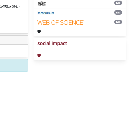
ND
I CHIRURGIA. -
ND
ND
social impact