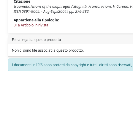
Citazione
Traumatic lesions of the diaphragm / Stagnitti, Franco; Priore, F; Corona, F; T
ISSN 0391-9005. - Aug-Sep:(2004), pp. 276-282.
Appartiene alla tipologia:
01a Articolo in rivista
File allegati a questo prodotto
Non ci sono file associati a questo prodotto.
I documenti in IRIS sono protetti da copyright e tutti i diritti sono riservati