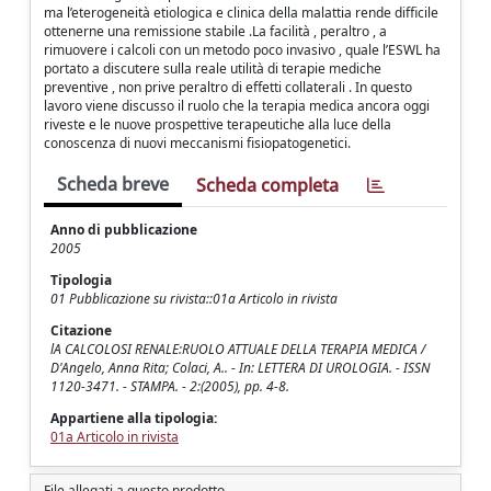
ma l’eterogeneità etiologica e clinica della malattia rende difficile
ottenerne una remissione stabile .La facilità , peraltro , a
rimuovere i calcoli con un metodo poco invasivo , quale l’ESWL ha
portato a discutere sulla reale utilità di terapie mediche
preventive , non prive peraltro di effetti collaterali . In questo
lavoro viene discusso il ruolo che la terapia medica ancora oggi
riveste e le nuove prospettive terapeutiche alla luce della
conoscenza di nuovi meccanismi fisiopatogenetici.
Scheda breve
Scheda completa
Anno di pubblicazione
2005
Tipologia
01 Pubblicazione su rivista::01a Articolo in rivista
Citazione
lA CALCOLOSI RENALE:RUOLO ATTUALE DELLA TERAPIA MEDICA /
D'Angelo, Anna Rita; Colaci, A.. - In: LETTERA DI UROLOGIA. - ISSN
1120-3471. - STAMPA. - 2:(2005), pp. 4-8.
Appartiene alla tipologia:
01a Articolo in rivista
File allegati a questo prodotto