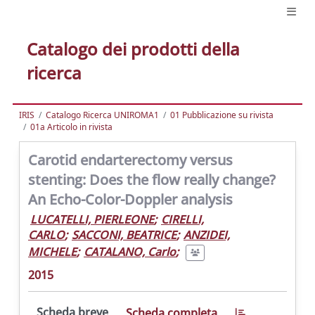
Catalogo dei prodotti della
ricerca
IRIS
Catalogo Ricerca UNIROMA1
01 Pubblicazione su rivista
01a Articolo in rivista
Carotid endarterectomy versus
stenting: Does the flow really change?
An Echo-Color-Doppler analysis
LUCATELLI, PIERLEONE
;
CIRELLI,
CARLO
;
SACCONI, BEATRICE
;
ANZIDEI,
MICHELE
;
CATALANO, Carlo
;
2015
Scheda breve
Scheda completa