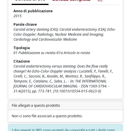
Anno di pubblicazione
2015
Parole chiave
Carotid artery stenting (CAS); Carotid endarterectomy (CEA); Echo-
Color-Doppler; Radiology, Nuclear Medicine and Imaging;
Cardiology and Cardiovascular Medicine
Tipologia
01 Pubblicazione su rivista::01a Articolo in rivista
Citazione
Carotid endarterectomy versus stenting: Does the flow really
change? An Echo-Color-Doppler analysis / Lucatelli, P., Fanelli, F.,
Cirelli, C., Sacconi, B., Anzidei, M., Montisci, R., Sanfilippo, R.,
Tamponi, E., Catalano, C., Saba, L.. - In: THE INTERNATIONAL
JOURNAL OF CARDIOVASCULAR IMAGING. - ISSN 1569-5794. -
31:4(2015), pp. 773-781. [10.1007/s10554-015-0623-0]
File allegati a questo prodotto
Non ci sono file associati a questo prodotto.
I documenti in IRIS sono protetti da copyright e tutti i diritti sono