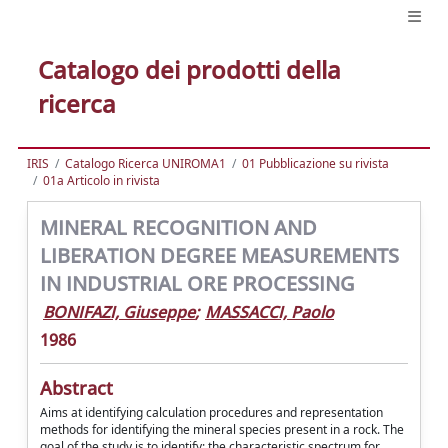
Catalogo dei prodotti della
ricerca
IRIS
Catalogo Ricerca UNIROMA1
01 Pubblicazione su rivista
01a Articolo in rivista
MINERAL RECOGNITION AND
LIBERATION DEGREE MEASUREMENTS
IN INDUSTRIAL ORE PROCESSING
BONIFAZI, Giuseppe
;
MASSACCI, Paolo
1986
Abstract
Aims at identifying calculation procedures and representation
methods for identifying the mineral species present in a rock. The
goal of the study is to identify: the characteristic spectrum for