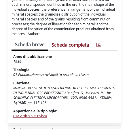
each mineral species identified in the ore; the main shape of the
individual species; the preferential arrangement of the individual
mineral species; the grain-size distribution of the individual
mineral species and of the grains resulting from comminution
processes; the degree of liberation for each mineral; and the
degree of liberation of the comminution products obtained from
the ores. -Authors
Scheda breve
Scheda completa
Anno di pubblicazione
1986
Tipologia
01 Pubblicazione su rivista::01a Articolo in rivista
Citazione
MINERAL RECOGNITION AND LIBERATION DEGREE MEASUREMENTS
IN INDUSTRIAL ORE PROCESSING / Bonifazi, G., Massacci, P.. - In:
SCANNING ELECTRON MICROSCOPY. - ISSN 0586-5581. - STAMPA. -
1:(1986), pp. 117-128.
Appartiene alla tipologia:
01a Articolo in rivista