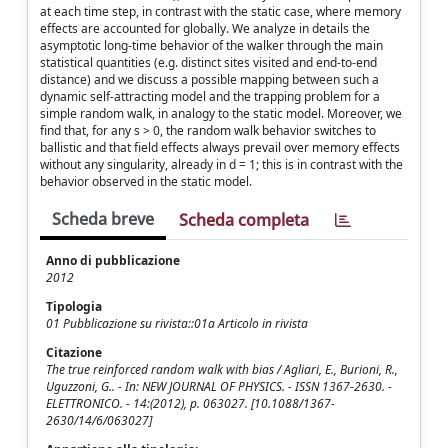
at each time step, in contrast with the static case, where memory
effects are accounted for globally. We analyze in details the
asymptotic long-time behavior of the walker through the main
statistical quantities (e.g. distinct sites visited and end-to-end
distance) and we discuss a possible mapping between such a
dynamic self-attracting model and the trapping problem for a
simple random walk, in analogy to the static model. Moreover, we
find that, for any s > 0, the random walk behavior switches to
ballistic and that field effects always prevail over memory effects
without any singularity, already in d = 1; this is in contrast with the
behavior observed in the static model.
Scheda breve
Scheda completa
Anno di pubblicazione
2012
Tipologia
01 Pubblicazione su rivista::01a Articolo in rivista
Citazione
The true reinforced random walk with bias / Agliari, E., Burioni, R.,
Uguzzoni, G.. - In: NEW JOURNAL OF PHYSICS. - ISSN 1367-2630. -
ELETTRONICO. - 14:(2012), p. 063027. [10.1088/1367-
2630/14/6/063027]