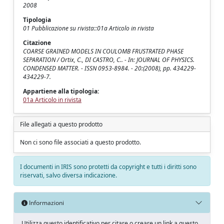
2008
Tipologia
01 Pubblicazione su rivista::01a Articolo in rivista
Citazione
COARSE GRAINED MODELS IN COULOMB FRUSTRATED PHASE
SEPARATION / Ortix, C., DI CASTRO, C.. - In: JOURNAL OF PHYSICS.
CONDENSED MATTER. - ISSN 0953-8984. - 20:(2008), pp. 434229-
434229-7.
Appartiene alla tipologia:
01a Articolo in rivista
File allegati a questo prodotto
Non ci sono file associati a questo prodotto.
I documenti in IRIS sono protetti da copyright e tutti i diritti sono
riservati, salvo diversa indicazione.
Informazioni
Utilizza questo identificativo per citare o creare un link a questo