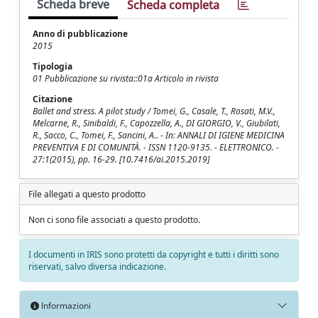
Scheda breve
Scheda completa
Anno di pubblicazione
2015
Tipologia
01 Pubblicazione su rivista::01a Articolo in rivista
Citazione
Ballet and stress. A pilot study / Tomei, G., Casale, T., Rosati, M.V.,
Melcarne, R., Sinibaldi, F., Capozzella, A., DI GIORGIO, V., Giubilati,
R., Sacco, C., Tomei, F., Sancini, A.. - In: ANNALI DI IGIENE MEDICINA
PREVENTIVA E DI COMUNITÀ. - ISSN 1120-9135. - ELETTRONICO. -
27:1(2015), pp. 16-29. [10.7416/ai.2015.2019]
File allegati a questo prodotto
Non ci sono file associati a questo prodotto.
I documenti in IRIS sono protetti da copyright e tutti i diritti sono
riservati, salvo diversa indicazione.
Informazioni