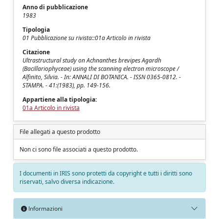
Anno di pubblicazione
1983
Tipologia
01 Pubblicazione su rivista::01a Articolo in rivista
Citazione
Ultrastructural study on Achnanthes brevipes Agardh
(Bacillariophyceae) using the scanning electron microscope /
Alfinito, Silvia. - In: ANNALI DI BOTANICA. - ISSN 0365-0812. -
STAMPA. - 41:(1983), pp. 149-156.
Appartiene alla tipologia:
01a Articolo in rivista
File allegati a questo prodotto
Non ci sono file associati a questo prodotto.
I documenti in IRIS sono protetti da copyright e tutti i diritti sono
riservati, salvo diversa indicazione.
Informazioni