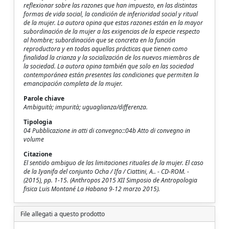
reflexionar sobre las razones que han impuesto, en las distintas
formas de vida social, la condición de inferioridad social y ritual
de la mujer. La autora opina que estas razones están en la mayor
subordinación de la mujer a las exigencias de la especie respecto
al hombre; subordinación que se concreta en la función
reproductora y en todas aquellas prácticas que tienen como
finalidad la crianza y la socialización de los nuevos miembros de
la sociedad. La autora opina también que solo en las sociedad
contemporánea están presentes las condiciones que permiten la
emancipación completa de la mujer.
Parole chiave
Ambiguità; impurità; uguaglianza/differenza.
Tipologia
04 Pubblicazione in atti di convegno::04b Atto di convegno in
volume
Citazione
El sentido ambiguo de las limitaciones rituales de la mujer. El caso
de la Iyanifa del conjunto Ocha / Ifa / Ciattini, A.. - CD-ROM. -
(2015), pp. 1-15. (Anthropos 2015 XII Simposio de Antropologia
fisica Luis Montané La Habana 9-12 marzo 2015).
File allegati a questo prodotto