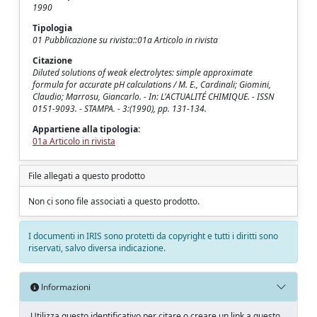
1990
Tipologia
01 Pubblicazione su rivista::01a Articolo in rivista
Citazione
Diluted solutions of weak electrolytes: simple approximate
formula for accurate pH calculations / M. E., Cardinali; Giomini,
Claudio; Marrosu, Giancarlo. - In: L'ACTUALITÉ CHIMIQUE. - ISSN
0151-9093. - STAMPA. - 3:(1990), pp. 131-134.
Appartiene alla tipologia:
01a Articolo in rivista
File allegati a questo prodotto
Non ci sono file associati a questo prodotto.
I documenti in IRIS sono protetti da copyright e tutti i diritti sono
riservati, salvo diversa indicazione.
Informazioni
Utilizza questo identificativo per citare o creare un link a questo