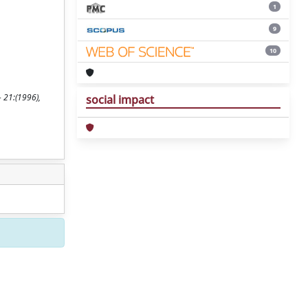
1
9
10
- 21:(1996),
social impact