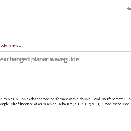
H
colo in rivista
n-exchanged planar waveguide
d by Na+-K+ ion exchange was performed with a double Lloyd interferometer. The
mple. Birefringence of as much as Delta n = (2.0 +/- 0.2) x 10(-3) was measured.