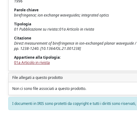
1996
Parole chiave
birefringence; ion exchange waveguides; integrated optics
Tipologia
01 Pubblicazione su rivista::01a Articolo in rivista
Citazione
Direct measurement of birefringence in ion-exchanged planar waveguide / Fazio
pp. 1238-1240. [10.1364/OL.21.001238]
Appartiene alla tipologia:
01a Articolo in rivista
File allegati a questo prodotto
Non ci sono file associati a questo prodotto.
I documenti in IRIS sono protetti da copyright e tutti i diritti sono riservati