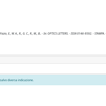
, E., W. A., R., G. C., R., M., B.. - In: OPTICS LETTERS. - ISSN 0146-9592. - STAMPA. 
, salvo diversa indicazione.